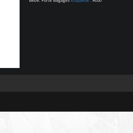
Bébé
,
Porte Bagages
Étiquette :
Atoo