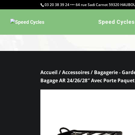
03 20 38 39 24 ••• 64 rue Sadi Carnot 59320 HAUB
Warning
: Constant WP_CRON_LOCK_TIMEOUT already defi
Speed Cycles
Accueil
/
Accessoires
/
Bagagerie - Gard
Bagage AR 24/26/28″ Avec Porte Paquet