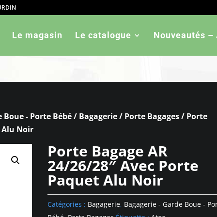
OURDIN
ned in
/htdocs/wp-config.php
on line
103
Le magasin
Le catalogue
Nouveautés – 
e Boue - Porte Bébé
/
Bagagerie
/
Porte Bagages
/ Porte
 Alu Noir
Porte Bagage AR
24/26/28″ Avec Porte
Paquet Alu Noir
Catégories :
Bagagerie
,
Bagagerie - Garde Boue - Po