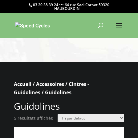
03 20 38 39 24 ••• 64 rue Sadi Carnot 59320
HAUBOURDIN
Warning
: Constant WP_CRON_LOCK_TIMEOUT already
defined in
/htdocs/wp-config.php
on line
103
Accueil
/
Accessoires
/
Cintres -
Guidolines
/ Guidolines
Guidolines
5 résultats affichés