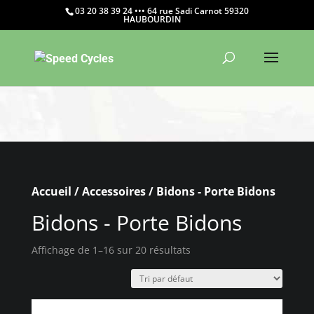
03 20 38 39 24 ••• 64 rue Sadi Carnot 59320
HAUBOURDIN
Warning
: Constant WP_CRON_LOCK_TIMEOUT already
defined in
/htdocs/wp-config.php
on line
103
Accueil
/
Accessoires
/ Bidons - Porte Bidons
Bidons - Porte Bidons
Affichage de 1–16 sur 20 résultats