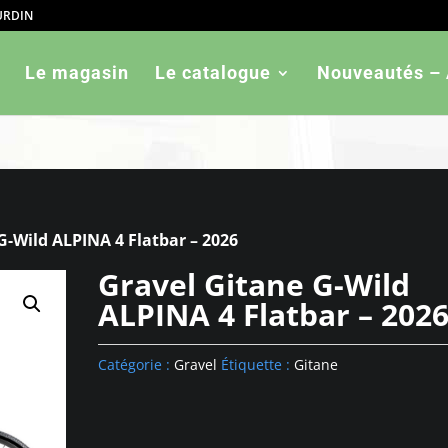
OURDIN
ned in
/htdocs/wp-config.php
on line
103
Le magasin
Le catalogue
Nouveautés – 
G-Wild ALPINA 4 Flatbar – 2026
Gravel Gitane G-Wild
ALPINA 4 Flatbar – 202
Catégorie :
Gravel
Étiquette :
Gitane