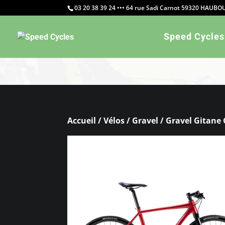
03 20 38 39 24 ••• 64 rue Sadi Carnot 59320 HAUB
Warning
: Constant WP_CRON_LOCK_TIMEOUT already defi
Speed Cycles
Accueil
/
Vélos
/
Gravel
/ Gravel Gitane 