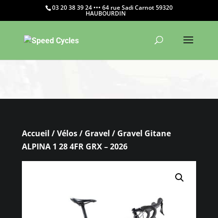
03 20 38 39 24 ••• 64 rue Sadi Carnot 59320
HAUBOURDIN
Warning
: Constant WP_CRON_LOCK_TIMEOUT already
defined in
/htdocs/wp-config.php
on line
103
Accueil
/
Vélos
/
Gravel
/ Gravel Gitane
ALPINA 1 28 4FR GRX – 2026