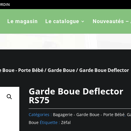
OURDIN
ned in
/htdocs/wp-config.php
on line
103
Le magasin
Le catalogue
Nouveautés – 
e Boue - Porte Bébé
/
Garde Boue
/ Garde Boue Deflector
Garde Boue Deflector
RS75
Catégories :
Bagagerie - Garde Boue - Porte Bébé
,
G
Boue
Étiquette :
Zéfal