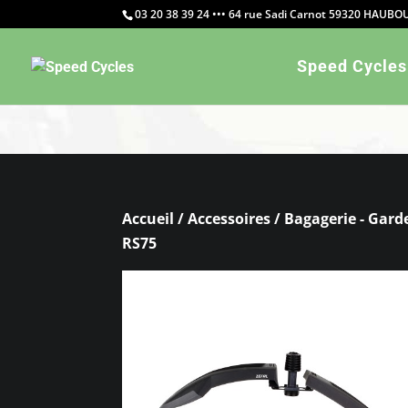
03 20 38 39 24 ••• 64 rue Sadi Carnot 59320 HAUB
Warning
: Constant WP_CRON_LOCK_TIMEOUT already defi
Speed Cycles
Accueil
/
Accessoires
/
Bagagerie - Gard
RS75